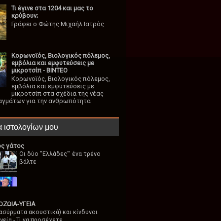
Τι έγινε στα 1204 και μας το
κρύβουν;
Γράφει ο Φώτης Μιχαήλ Ιατρός
Κορωνοϊός, Βιολογικός πόλεμος,
εμβόλια και εμφυτεύσεις με
μικροτσίπ - ΒΙΝΤΕΟ
Κορωνοϊός, Βιολογικός πόλεμος,
εμβόλια και εμφυτεύσεις με
μικροτσίπ στα σχέδια της νέας
αγμάτων για την ανθρωπότητα
α ιστολογίων μου
ος γάτος
Οι δύο "Ελλάδες"' ένα τρένο
βάλτε
ΖΩΙΑ-ΥΓΕΙΑ
ασύρματα ακουστικά) και κίνδυνοι
γεία - Τι να προσέχετε