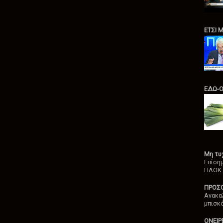
ΕΤΣΙ 
ΕΔΩ-
Μη τυ
Επίση
ΠΑΟΚ
ΠΡΟΣ
Ανακα
μπισκ
ΟΝΕΙΡ