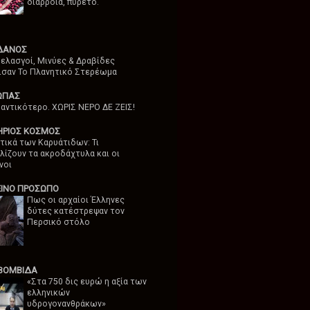
διάρροια, πυρετό.
 ΔΑΝΟΣ
ελασγοί, Μινύες & Δραβίδες
ισαν Το Πλανητικό Στερέωμα
ΩΠΑΣ
αντικότερο. ΧΩΡΙΣ ΝΕΡΟ ΔΕ ΖΕΙΣ!
ΗΡΙΟΣ ΚΟΣΜΟΣ
τικά των Καρυάτιδων: Τι
λίζουν τα ακροδάχτυλα και οι
νοι
ΕΙΝΟ ΠΡΟΣΩΠΟ
Πως οι αρχαίοι Έλληνες
δύτες κατέστρεψαν τον
Περσικό στόλο
ΟΒΟΜΒΙΔΑ
«Στα 750 δις ευρώ η αξία των
ελληνικών
υδρογονανθράκων»