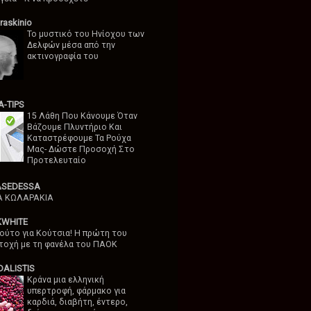
raskinio
Το μυστικό του Ηνίοχου των
Δελφών μέσα από την
ακτινογραφία του
-TIPS
15 Λάθη Που Κάνουμε Όταν
Βάζουμε Πλυντήριο Και
Καταστρέφουμε Τα Ρούχα
Μας- Δώστε Προσοχή Στο
Προτελευταίο
ASEDESSA
Α ΚΩΛΑΡΑΚΙΑ
KWHITE
ούτο για Κούτσια! Η πρώτη του
τοχή με τη φανέλα του ΠΑΟΚ
ALISTIS
Κράνα μια ελληνική
υπερτροφή, φάρμακο για
καρδιά, διαβήτη, έντερο,