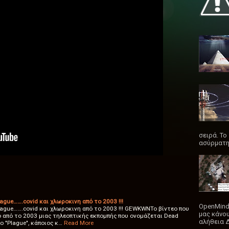
σειρά. Το
ασύρματη
ague…….covid και χλωροκινη από το 2003 !!!
OpenMind
lague…….covid και χλωροκινη από το 2003 !!! GEWKWNΤο βίντεο που
μας κάνου
διο από το 2003 μιας τηλεοπτικής εκπομπής που ονομάζεται Dead
αλήθεια 
ο "Plague", κάποιος κ…
Read More