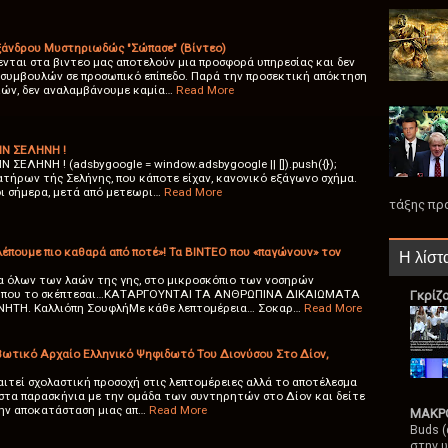
άνδρου Μυστηριωδώς "Σώπασε" (Βίντεο)
ενται στα βιντεο μας αποτελούν μια προσφορά υπηρεσίας και δεν
 συμβουλών σε προσωπικό επίπεδο. Παρά την προσεκτική απόκτηση
ιών, δεν αναλαμβάνουμε καμία…
Read More
Ν ΣΕΛΗΝΗ !
ΕΛΗΝΗ ! (adsbygoogle = window.adsbygoogle || []).push({});
ατήρων τής Σελήνης, που κάποτε είχαν, κανονικό εξάγωνο σχήμα.
ι σήμερα, μετά από μετεωρι…
Read More
τάξης πρ
λέπουμε πιο καθαρά από ποτέ»! Τα ΒΙΝΤΕΟ που «παγώνουν» τον
Η λίστ
α όλων των λαών της γης, στο μικροσκόπιο των νοσηρών
ο που το σκέπτεσαι…ΚΑΤΑΡΓΟΥΝΤΑΙ ΤΑ ΑΝΘΡΩΠΙΝΑ ΔΙΚΑΙΩΜΑΤΑ
Γκρίζ
ΤΗ. Καλλιόπη ΣουφλήΜε κάθε λεπτομέρεια… Σοκαρ…
Read More
ωτικό Αρχαίο Ελληνικό Ψηφιδωτό Του Διονύσου Στο Δίον,
παιτεί σχολαστική προσοχή στις λεπτομέρειες αλλά το αποτέλεσμα
 στα παρασκήνια με την ομάδα των συντηρητών στο Δίον και δείτε
την αποκατάσταση μιας απ…
Read More
ΜΑΚΡΟ
Buds (
στην υ