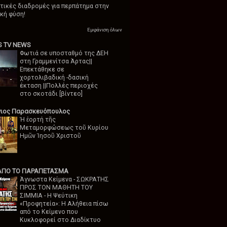
τικές διαδρομές για περπάτημα στην
κή φύση!
Εμφάνιση όλων
S TV NEWS
Φωτιά σε υποσταθμό της ΔΕΗ
στη Γραμμενίτσα Άρτας||
Επεκτάθηκε σε
χορτολιβαδική -δασική
έκταση ||Πολλές περιοχές
στο σκοτάδι [βίντεο]
ιος Παρασκευόπουλος
Ἡ ἐορτή τῆς
Μεταμορφώσεως τοῦ Κυρίου
Ημῶν Ἰησοῦ Χριστοῦ
ΑΠΟ ΤΟ ΠΑΡΑΠΕΤΑΣΜΑ
Άγνωστα Κείμενα - ΣΩΚΡΑΤΗΣ
ΠΡΟΣ TON ΜΑΘΗΤΗ ΤΟΥ
ΣΙΜΜΙΑ - Η Ψεύτικη
«Προφητεία»: Η Αλήθεια πίσω
από το Κείμενο που
Κυκλοφορεί στο Διαδίκτυο