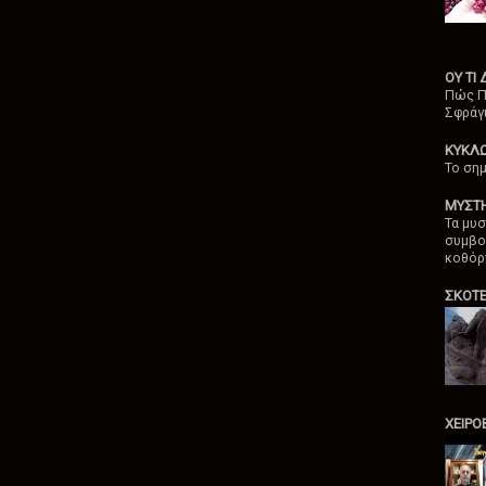
ΟΥ ΤΙ
Πώς Π
Σφράγ
ΚΥΚΛ
Το σημ
ΜΥΣΤ
Τα μυσ
συμβο
κοθόρ
ΣΚΟΤ
ΧΕΙΡ