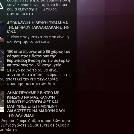
κόσμο. Ανεξήγητα φαινόμενα που η
κοινή λογική δεν μπορεί να δώσει
καμιά εξήγηση! 01 – Στόλος
φάντασμα στα...
ΑΠΟΚΑΛΥΨΗ: Η ΛΕΥΚΉ ΠΥΡΑΜΊΔΑ
ΤΗΣ ΕΡΉΜΟΥ ΤΆΚΛΑ-ΜΑΚΆΝ ΣΤΗΝ
ΚΊΝΑ
Τι είναι πραγματικά και που είναι η
αληθινή της τοποθεσία!
180 επιστήμονες από 36 χώρες του
κόσμου προειδοποιούν την
Ευρωπαϊκή Ένωση για τις σοβαρές
επιπτώσεις του 5G στην υγεία
Σε λίγο καιρό το 5G θα είναι
παντού. Ας τα πάρουμε όμως με τη
 5G αποτελεί την νέα τεχνολογία
ς δικτύωσης των πάντων. Από...
ΔΗΜΟΣΙΕΥΟΥΜΕ 2 ΒΙΝΤΕΟ ΜΕ
ΚΙΝΔΥΝΟ ΝΑ ΜΑΣ ΚΑΝΟΥΝ
ΜΗΝΥΣΗ!!!ΦΩΤΟΓΡΑΦΙΕΣ ΚΑΙ
ΜΑΡΤΥΡΙΕΣ ΕΠΙΣΤΗΜΟΝΩΝ!!!
ΔΙΑΔΩΣΤΕ ΤΟ ΝΑ ΜΑΘΟΥΝ ΟΛΟΙ
ΤΗΝ ΑΛΗΘΕΙΑ!!!!
 Δημοσιεύουμε άρθρο προκαλώντας να
ν μήνυση ώστε να μαθευτεί σε όλους η
Διαδώστε!