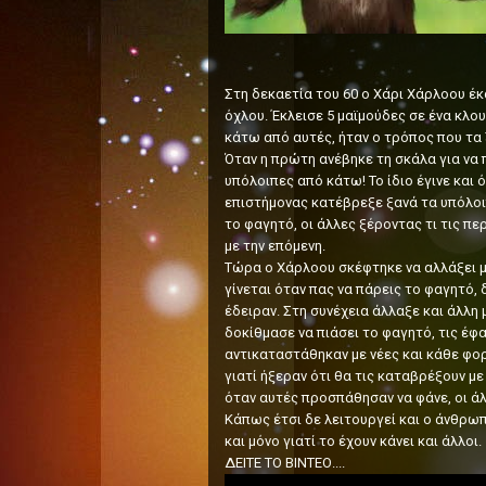
Στη δεκαετία του 60 ο Χάρι Χάρλοου έκ
όχλου. Έκλεισε 5 μαϊμούδες σε ένα κλο
κάτω από αυτές, ήταν ο τρόπος που τα
Όταν η πρώτη ανέβηκε τη σκάλα για να 
υπόλοιπες από κάτω! Το ίδιο έγινε και 
επιστήμονας κατέβρεξε ξανά τα υπόλοιπ
το φαγητό, οι άλλες ξέροντας τι τις περ
με την επόμενη.
Τώρα ο Χάρλοου σκέφτηκε να αλλάξει μια
γίνεται όταν πας να πάρεις το φαγητό, 
έδειραν. Στη συνέχεια άλλαξε και άλλη 
δοκίθμασε να πιάσει το φαγητό, τις έφα
αντικαταστάθηκαν με νέες και κάθε φορ
γιατί ήξεραν ότι θα τις καταβρέξουν με
όταν αυτές προσπάθησαν να φάνε, οι άλ
Κάπως έτσι δε λειτουργεί και ο άνθρω
και μόνο γιατί το έχουν κάνει και άλλοι.
ΔΕΙΤΕ ΤΟ ΒΙΝΤΕΟ....