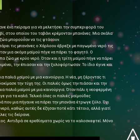
ανε ένα πείραμα για να μελετήσει την συμπεριφορά του
υβί, στου οποίου του ταβάνι κρέμονταν μπανάνες. Μια σκάλα
 ζώα μπορούσαν να τις φτάσουν.
πάρει τις μπανάνες ο Χάρλοου έβρεξε με παγωμένο νερό τις
όταν μια ακόμα μαϊμού πήγε να πάρει το φαγητό. Ο
α ζώα με κρύο νερό. Όταν και η τρίτη μαϊμού πήγε να πάρει
ιμένει, την έπιασαν και την ξυλοφόρτωσαν. Το ίδιο έγινε και
 παλιά μαϊμού με μια καινούργια. Η νέα, μη ξέροντας τι
δοκίμασε την τύχη της. Οι παλιές όμως την πιάσαν και την
μια παλιά μαϊμού με μια καινούργια. Όταν πάλι η νεοφερμένη
γε για τα καλά. Τελικά όλες οι παλιές μαϊμούδες
ά που μια πήγαινε να πάρει την μπανάνα έτρωγε ξύλο. Όχι
 νερό, καθώς αυτές δε έζησαν ποτέ κάτι τέτοιο, αλλά γιατί
λες τις δείρανε.
πος. Αντιδρά σε ερεθίσματα χωρίς να το καλοσκεφτεί. Μόνο