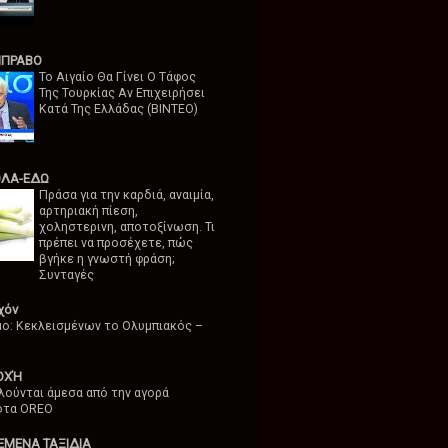
ΜΠΡΑΒΟ
Το Αιγαίο Θα Γίνει Ο Τάφος
Της Τουρκίας Αν Επιχειρήσει
Κατά Της Ελλάδας (ΒΙΝΤΕΟ)
ΟΛΑ-ΕΔΩ
Πράσα για την καρδιά, αναιμία,
αρτηριακή πίεση,
χοληστερινη, αποτοξίνωση. Τι
πρέπει να προσέχετε, πώς
βγήκε η γνωστή φράση;
Συνταγές
χόν
μο: Κεκλεισμένων το Ολυμπιακός –
ΟΧΉ
λούνται άμεσα από την αγορά
ότα OREO
ΕΜΕΝΑ ΤΑΞΙΔΙΑ